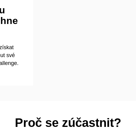
hu
ěhne
získat
ut své
allenge.
Proč se zúčastnit?