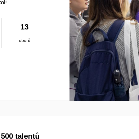
ol!
13
oborů
500 talentů