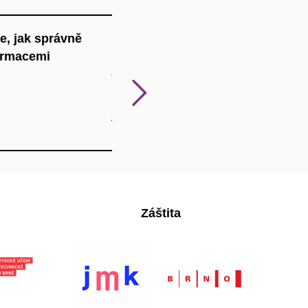
e, jak správně
„Studentů se u nás zastavilo v řá
formacemi
Dopoledne byly skutečně návaly, 
organizace, lidi ví, co dělat.“
Následují
Magdalena Večerková
Amazon Logistic Prague s.r.o
Záštita