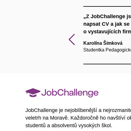
em jezdím asi 4 roky. Je tady
„Z JobChallenge j
 když nenabízíme velké množství
napsat CV a jak se
tak mají velký zájem.“
o vystavujících fir
Předcho
Karolína Šimková
Studentka Pedagogick
JobChallenge je nejoblíbenější a nejrozmanit
veletrh na Moravě. Každoročně ho navštíví o
studentů a absolventů vysokých škol.