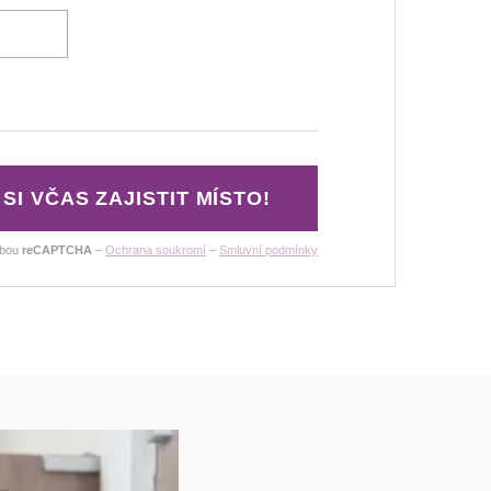
 SI VČAS ZAJISTIT MÍSTO!
žbou
reCAPTCHA
–
Ochrana soukromí
–
Smluvní podmínky