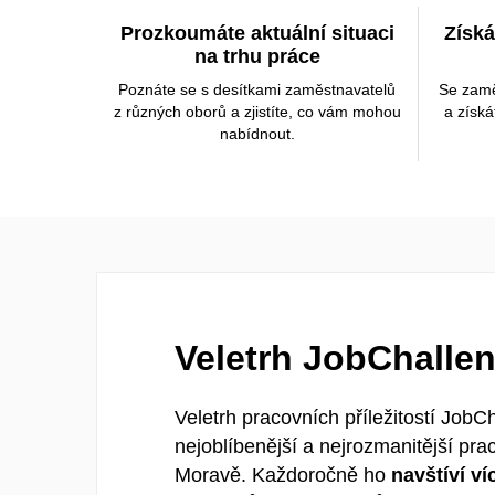
Prozkoumáte aktuální situaci
Získá
na trhu práce
Poznáte se s desítkami zaměstnavatelů
Se zaměs
z různých oborů a zjistíte, co vám mohou
a získá
nabídnout.
Veletrh JobChalle
Veletrh pracovních příležitostí JobC
nejoblíbenější a nejrozmanitější pra
Moravě. Každoročně ho
navštíví ví