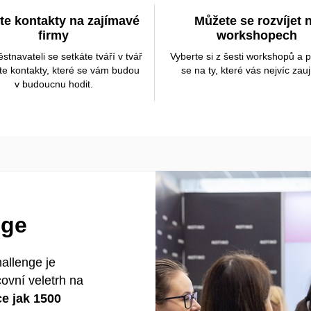
te kontakty na zajímavé
Můžete se rozvíjet 
firmy
workshopech
tnavateli se setkáte tváří v tvář
Vyberte si z šesti workshopů a p
te kontakty, které se vám budou
se na ty, které vás nejvíc zau
v budoucnu hodit.
nge
hallenge je
covní veletrh na
ce jak 1500