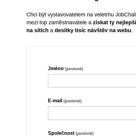
Chci být vystavovatelem na veletrhu JobChal
mezi top zaměstnavatele a
získat ty nejlepš
na sítích
a
desítky tisíc návštěv na webu
.
Jméno
(povinné)
E-mail
(povinné)
Společnost
(povinné)