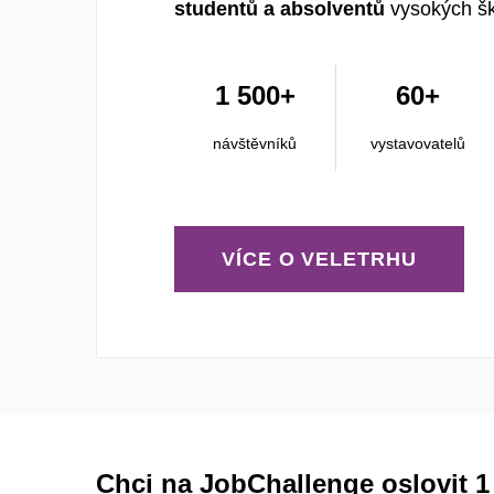
studentů a absolventů
vysokých šk
1 500+
60+
návštěvníků
vystavovatelů
VÍCE O VELETRHU
Chci na JobChallenge oslovit 1 