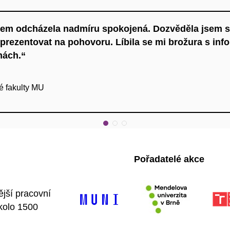
sem odcházela nadmíru spokojená. Dozvěděla jsem s
 prezentovat na pohovoru. Líbila se mi brožura s in
mách.“
zí
é fakulty MU
Pořadatelé akce
ější pracovní
kolo 1500