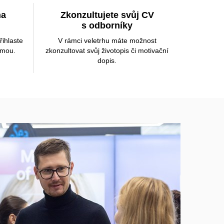
na
Zkonzultujete svůj CV
s odborníky
řihlaste
V rámci veletrhu máte možnost
jmou.
zkonzultovat svůj životopis či motivační
dopis.