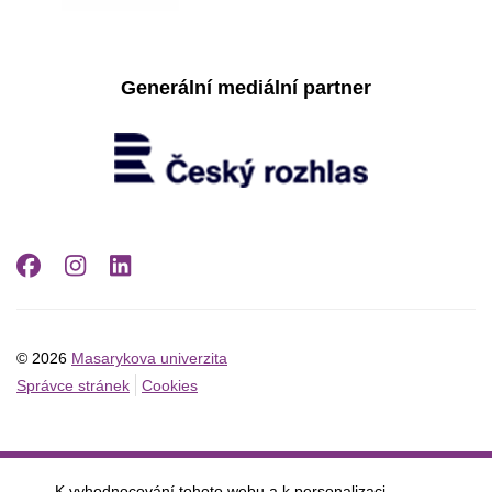
Generální mediální partner
Facebook
Instagram
LinkedIn
© 2026
Masarykova univerzita
Správce stránek
Cookies
K vyhodnocování tohoto webu a k personalizaci