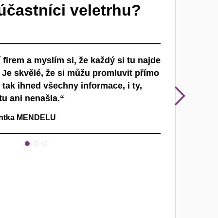
 účastníci veletrhu?
 firem a myslím si, že každý si tu najde
„Člověk si tu 
. Je skvělé, že si můžu promluvit přímo
i jak spolu o
tak ihned všechny informace, i ty,
obor, nezname
zí
Nás
tu ani nenašla.“
existuje více 
dentka MENDELU
Lenka Kubinyio