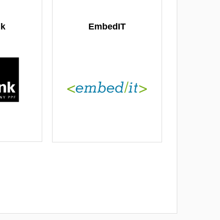
nk
EmbedIT