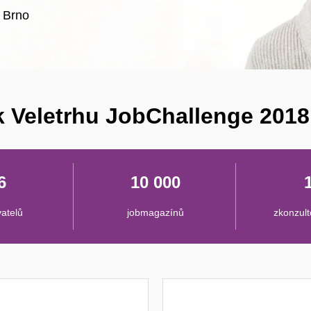
, Brno
k Veletrhu JobChallenge 2018
6
10 000
atelů
jobmagazínů
zkonzul