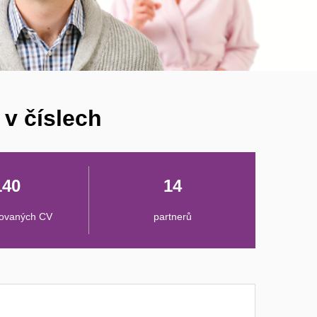
 v číslech
140
14
tovaných CV
partnerů