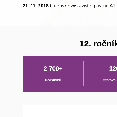
21. 11. 2018
brněnské výstaviště, pavilon A1
12. roční
2 700+
12
účastníků
vystavov