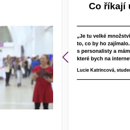
Co říkají
ho napadá víc a víc věcí, na co
„Je tu velké množství
bou porovnávat a shromažďovat
to, co by ho zajímalo
ednou.“
s personalisty a mám 
Předcho
které bych na interne
 Brně
hrát
Lucie Katrincová, stu
com