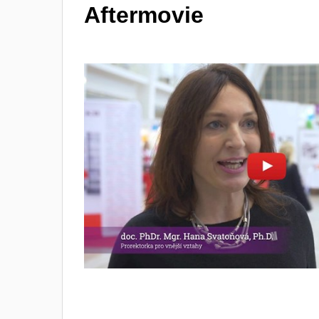
Aftermovie
„Jak tu člověk prochází, tak 
se ptát, může firmy mezi se
si všechny ty informace naj
Marie Ryšková, studentka VUT v
Povolit cookies a pře
Otevřít na youtube.