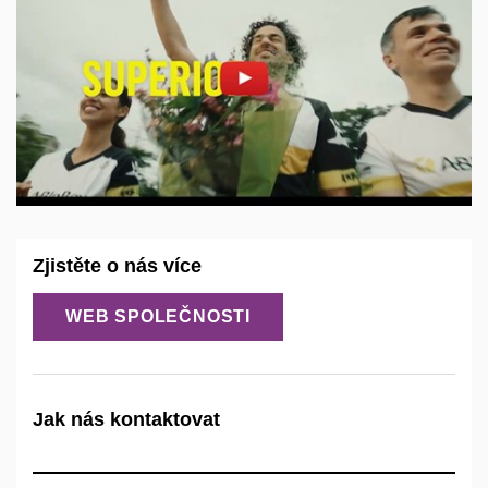
STUDENTŮM
POMĚR
ZAMĚSTNÁNÍ
Povolit cookies a přehrát
NA
Otevřít na youtube.com
ZKRÁCENÝ
ÚVAZEK
ČI
Zjistěte o nás více
STÁŽ
WEB SPOLEČNOSTI
Jak nás kontaktovat