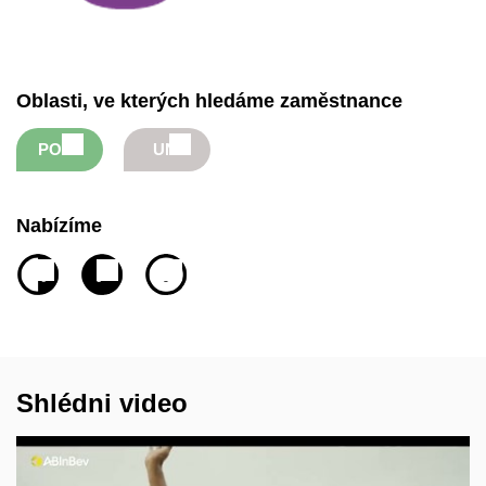
Oblasti, ve kterých hledáme zaměstnance
POZE
UNI
Nabízíme
PART-
FULL-
INTERNSHIP
TIME
TIME
-
-
-
STÁŽ
Shlédni video
INSTITUCE
HLAVNÍ
NABÍZÍ
PRACOVNÍ