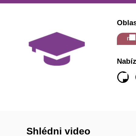
Oblas
IT
Nabí
PART
TIME
-
INST
NABÍZ
Shlédni video