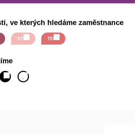
ti, ve kterých hledáme zaměstnance
STRO
TECH
zíme
-
FULL-
INTERNSHIP
TIME
-
-
STÁŽ
ITUCE
HLAVNÍ
Í
PRACOVNÍ