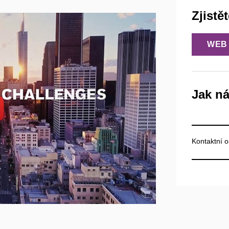
ENTŮM
POMĚR
Zjistě
STNÁNÍ
WEB
CENÝ
EK
Jak ná
Otevřít na youtube.com
Kontaktní 