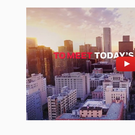
STUD
ZAMĚ
NA
ZKRÁ
ÚVAZ
ČI
Povolit cookies a přehrát
STÁŽ