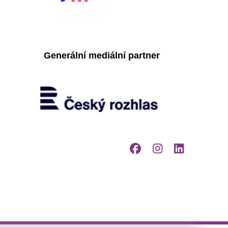
Generální mediální partner
Facebook
Instagr
Linke