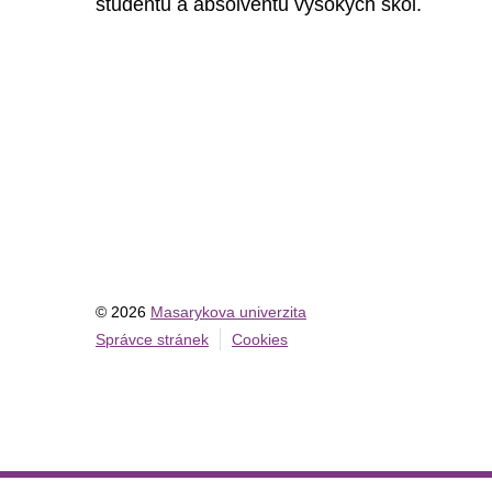
studentů a absolventů vysokých škol.
© 2026
Masarykova univerzita
Správce stránek
Cookies