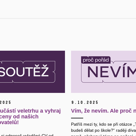
2025
9.
10.
2025
částí veletrhu a vyhraj
Vím, že nevím. Ale proč
ceny od našich
vatelů!
Patříš mezi ty, kdo se při otázce
„
budeš dělat po škole?“
raději díva
u si odneseš vyladěné CV od