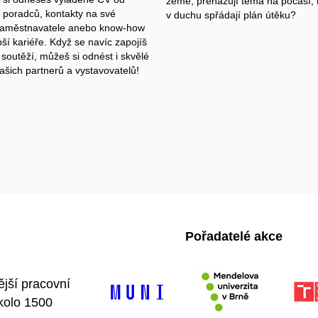
země, přehazují téma na počasí,
h poradců, kontakty na své
v duchu spřádají plán útěku?
zaměstnavatele anebo know-how
pší kariéře. Když se navíc zapojíš
soutěží, můžeš si odnést i skvělé
ašich partnerů a vystavovatelů!
Pořadatelé akce
ější pracovní
kolo 1500