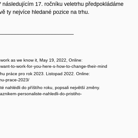
 V následujícím 17. ročníku veletrhu předpokládáme
vě ty nejvíce hledané pozice na trhu.
________________________
work as we know it, May 19, 2022, Online:
want-to-work-for-you-here-s-how-to-change-their-mind
u práce pro rok 2023. Listopad 2022. Online:
hu-prace-2023/
é nahlédli do příštího roku, popsali největší změny.
taznikem-personaliste-nahledli-do-pristiho-