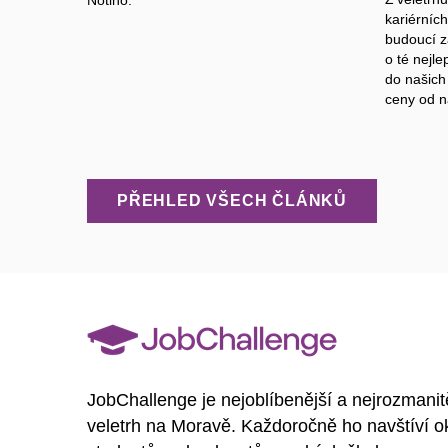
kariérníc
budoucí 
o té nejle
do našich 
ceny od n
PŘEHLED VŠECH ČLÁNKŮ
JobChallenge je nejoblíbenější a nejrozmanit
veletrh na Moravě. Každoročně ho navštíví o