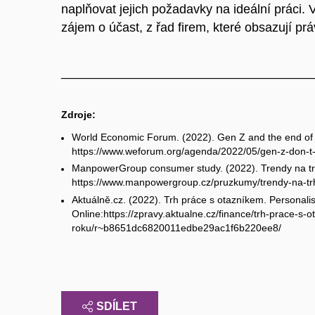
naplňovat jejich požadavky na ideální práci.
zájem o účast, z řad firem, které obsazují prá
____________________________________
Zdroje:
World Economic Forum. (2022). Gen Z and the end of 
https://www.weforum.org/agenda/2022/05/gen-z-don-t-
ManpowerGroup consumer study. (2022). Trendy na trh
https://www.manpowergroup.cz/pruzkumy/trendy-na-tr
Aktuálně.cz. (2022). Trh práce s otazníkem. Personalist
Online:
https://zpravy.aktualne.cz/finance/trh-prace-s-o
roku/r~b8651dc6820011edbe29ac1f6b220ee8/
SDÍLET