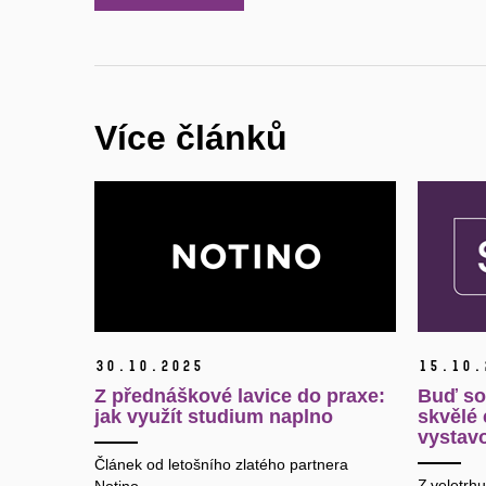
Více článků
30.
10.
2025
15.
10.
Z přednáškové lavice do praxe:
Buď sou
jak využít studium naplno
skvělé 
vystavo
Článek od letošního zlatého partnera
Z veletrh
Notino.