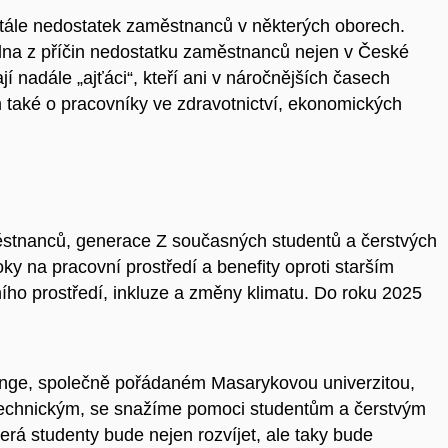
stále nedostatek zaměstnanců v některých oborech.
edna z příčin nedostatku zaměstnanců nejen v České
í nadále „ajťáci“, kteří ani v náročnějších časech
m také o pracovníky ve zdravotnictví, ekonomických
stnanců, generace Z současných studentů a čerstvých
ky na pracovní prostředí a benefity oproti starším
tního prostředí, inkluze a změny klimatu. Do roku 2025
lenge, společně pořádaném Masarykovou univerzitou,
echnickým, se snažíme pomoci studentům a čerstvým
erá studenty bude nejen rozvíjet, ale taky bude