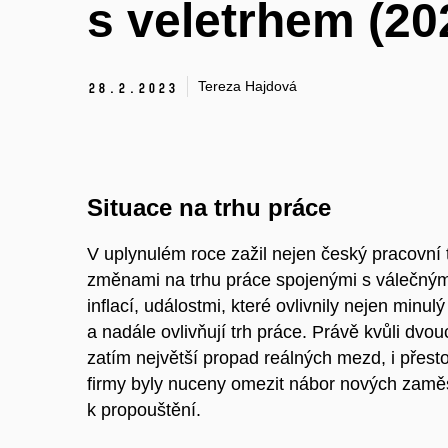
s veletrhem (20
Tereza Hajdová
28.
2.
2023
Situace na trhu práce
V uplynulém roce zažil nejen český pracovní 
změnami na trhu práce spojenými s válečným 
inflací, událostmi, které ovlivnily nejen minu
a nadále ovlivňují trh práce. Právě kvůli dv
zatím největší propad reálných mezd, i přes
firmy byly nuceny omezit nábor nových zaměs
k propouštění.