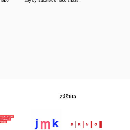
 nebo
aby byl začátek o něco snazší.
Záštita