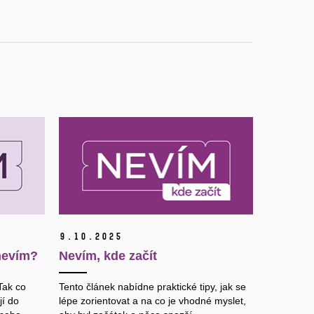
9.
10.
2025
 nevím?
Nevím, kde začít
Tak co
Tento článek nabídne praktické tipy, jak se
jí do
lépe zorientovat a na co je vhodné myslet,