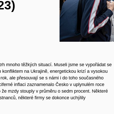
23)
trh mnoho těžkých situací. Museli jsme se vypořádat se
konfliktem na Ukrajině, energetickou krizí a vysokou
lý rok, ale přesouvají se s námi i do toho současného
ouciferné inflaci zaznamenalo Česko v uplynulém roce
to že mzdy stouply v průměru o sedm procent. Některé
tnanců, některé firmy se dokonce uchýlily