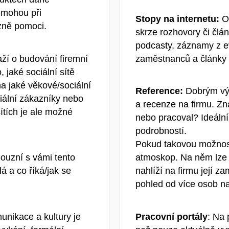
 mohou při
Stopy na internetu:
O
zně pomoci.
skrze rozhovory či čl
podcasty, záznamy z ev
ží o budování firemní
zaměstnanců a články 
, jaké sociální sítě
a jaké věkové/sociální
Reference:
Dobrým vý
ciální zákazníky nebo
a recenze na firmu. Zn
ítích je ale možné
nebo pracoval? Ideální
podrobností.
Pokud takovou možnos
ouzní s vámi tento
atmoskop. Na něm lze o
á a co říká/jak se
nahlíží na firmu její z
pohled od více osob na
nikace a kultury je
Pracovní portály
:
Na 