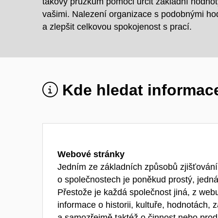
takový průzkum pomoci určit základní hodnot
vašimi. Nalezení organizace s podobnými ho
a zlepšit celkovou spokojenost s prací.
Kde hledat informac
Webové stránky
Jedním ze základních způsobů zjišťování
o společnostech je poněkud prostý, jedná 
Přestože je každá společnost jiná, z webu
informace o historii, kultuře, hodnotách,
a samozřejmě taktéž o činnost nebo pro