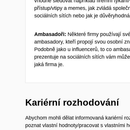
vhodné sledovat například firemní tykání/
přístup/vtipy a memes, jak zvládá společn
sociálních sítích nebo jak je důvěryhodná
Ambasadoři:
Některé firmy používají sv
ambasadory, kteří propojí svou osobní zn
Podobně jako u influencerů, to co ambasa
prezentuje na sociálních sítích vám může
jaká firma je.
Kariérní rozhodování
Abychom mohli dělat informovaná kariérní roz
poznat vlastní hodnoty/pracovat s vlastními 