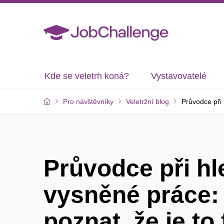
Kde se veletrh koná?
Vystavovatelé
Pro návštěvníky
Veletržní blog
Průvodce při 
Průvodce při hl
vysněné práce:
poznat, že je to