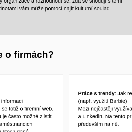
y organizace a rozhodnout se, zda se shodují s těmi
dnotami vám může pomoci najít kulturní soulad
e o firmách?
Práce s trendy
: Jak r
 informací
(např. využití Barbie)
se totiž o firemní web.
Mezi nejčastěji využíva
 je často možné zjistit
a Linkedin. Na tento 
 zaměstnancích
především na ně.
duktech dané