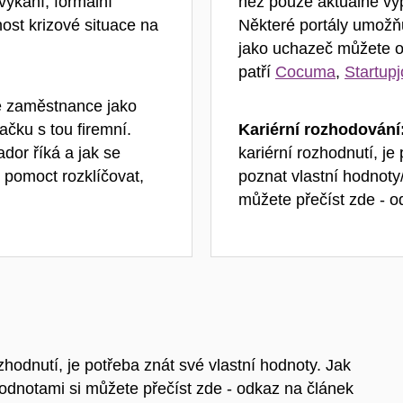
vykání, formální
než pouze aktuálně vy
ost krizové situace na
Některé portály umožňu
jako uchazeč můžete o 
patří
Cocuma
,
Startup
é zaměstnance jako
ačku s tou firemní.
Kariérní rozhodování
dor říká a jak se
kariérní rozhodnutí, je
 pomoct rozklíčovat,
poznat vlastní hodnoty
můžete přečíst
zde - o
hodnutí, je potřeba znát své vlastní hodnoty. Jak
hodnotami si můžete přečíst
zde - odkaz na článek