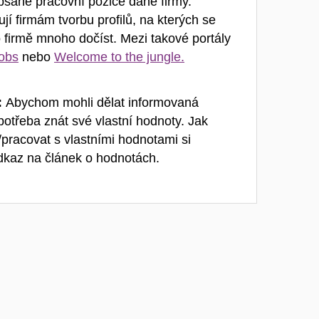
psané pracovní pozice dané firmy.
jí firmám tvorbu profilů, na kterých se
firmě mnoho dočíst. Mezi takové portály
jobs
nebo
Welcome to the jungle.
:
Abychom mohli dělat informovaná
 potřeba znát své vlastní hodnoty. Jak
/pracovat s vlastními hodnotami si
dkaz na článek o hodnotách.