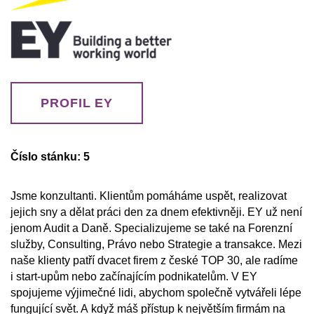
PROFIL EY
Číslo stánku: 5
Jsme konzultanti. Klientům pomáháme uspět, realizovat
jejich sny a dělat práci den za dnem efektivněji. EY už není
jenom Audit a Daně. Specializujeme se také na Forenzní
služby, Consulting, Právo nebo Strategie a transakce. Mezi
naše klienty patří dvacet firem z české TOP 30, ale radíme
i start-upům nebo začínajícím podnikatelům. V EY
spojujeme výjimečné lidi, abychom společně vytvářeli lépe
fungující svět. A když máš přístup k největším firmám na