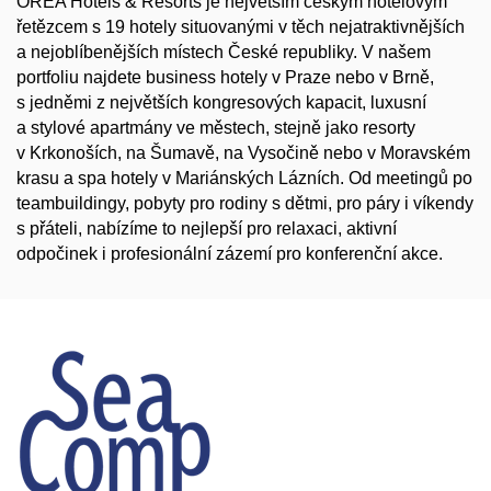
OREA Hotels & Resorts je největším českým hotelovým
řetězcem s 19 hotely situovanými v těch nejatraktivnějších
a nejoblíbenějších místech České republiky. V našem
portfoliu najdete business hotely v Praze nebo v Brně,
s jedněmi z největších kongresových kapacit, luxusní
a stylové apartmány ve městech, stejně jako resorty
v Krkonoších, na Šumavě, na Vysočině nebo v Moravském
krasu a spa hotely v Mariánských Lázních. Od meetingů po
teambuildingy, pobyty pro rodiny s dětmi, pro páry i víkendy
s přáteli, nabízíme to nejlepší pro relaxaci, aktivní
odpočinek i profesionální zázemí pro konferenční akce.