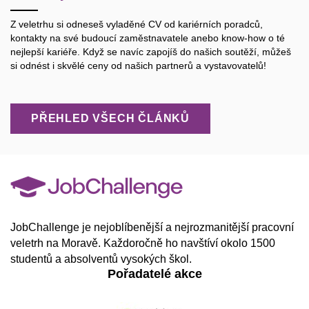
Z veletrhu si odneseš vyladěné CV od kariérních poradců,
kontakty na své budoucí zaměstnavatele anebo know-how o té
nejlepší kariéře. Když se navíc zapojíš do našich soutěží, můžeš
si odnést i skvělé ceny od našich partnerů a vystavovatelů!
PŘEHLED VŠECH ČLÁNKŮ
JobChallenge je nejoblíbenější a nejrozmanitější pracovní
veletrh na Moravě. Každoročně ho navštíví okolo 1500
studentů a absolventů vysokých škol.
Pořadatelé akce