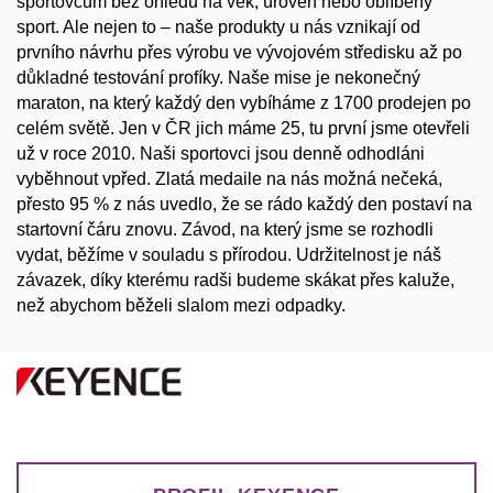
sportovcům bez ohledu na věk, úroveň nebo oblíbený
sport. Ale nejen to – naše produkty u nás vznikají od
prvního návrhu přes výrobu ve vývojovém středisku až po
důkladné testování profíky. Naše mise je nekonečný
maraton, na který každý den vybíháme z 1700 prodejen po
celém světě. Jen v ČR jich máme 25, tu první jsme otevřeli
už v roce 2010. Naši sportovci jsou denně odhodláni
vyběhnout vpřed. Zlatá medaile na nás možná nečeká,
přesto 95 % z nás uvedlo, že se rádo každý den postaví na
startovní čáru znovu. Závod, na který jsme se rozhodli
vydat, běžíme v souladu s přírodou. Udržitelnost je náš
závazek, díky kterému radši budeme skákat přes kaluže,
než abychom běželi slalom mezi odpadky.